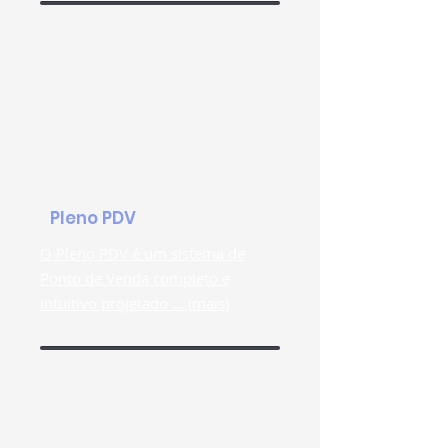
Pleno PDV
O Pleno PDV é um sistema de
Ponto de Venda completo e
intuitivo projetado ... (mais)