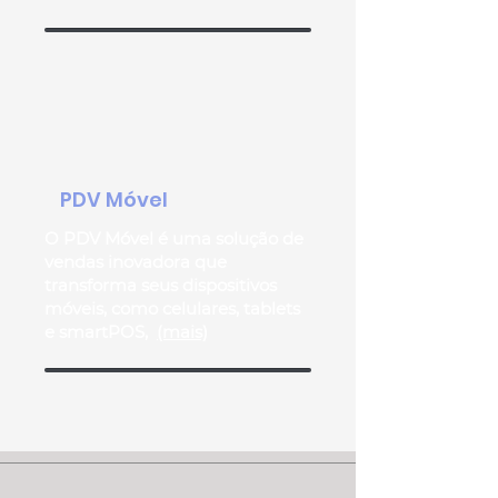
PDV Móvel
O PDV Móvel é uma solução de
vendas inovadora que
transforma seus dispositivos
móveis, como celulares, tablets
e smartPOS,
(mais)