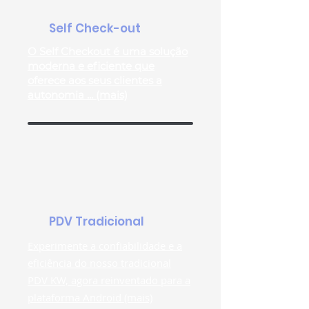
Self Check-out
​O Self Checkout é uma solução
moderna e eficiente que
oferece aos seus clientes a
autonomia ... (mais)
PDV Tradicional
Experimente a confiabilidade e a
eficiência do nosso tradicional
PDV KW, agora reinventado para a
plataforma Android (mais)