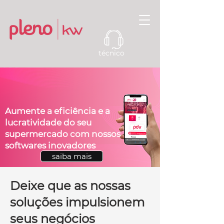
técnico
Aumente a eficiência e a
lucratividade do seu
supermercado com nossos
softwares inovadores
saiba mais
Deixe que as nossas
soluções impulsionem
seus negócios