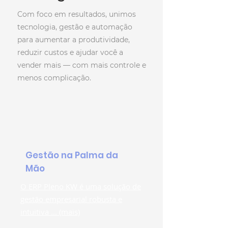
Com foco em resultados, unimos
tecnologia, gestão e automação
para aumentar a produtividade,
reduzir custos e ajudar você a
vender mais — com mais controle e
menos complicação.
Gestão na Palma da
Mão
O ERP Pleno KW é uma solução de
gestão empresarial robusta e
intuitiva ... (mais)