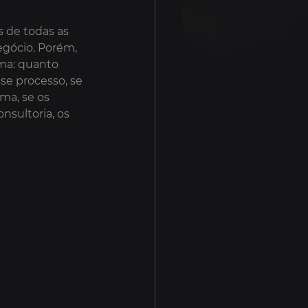
s de todas as 
egócio. Porém, 
ma: quanto 
se processo, se 
ma, se os 
sultoria, os 