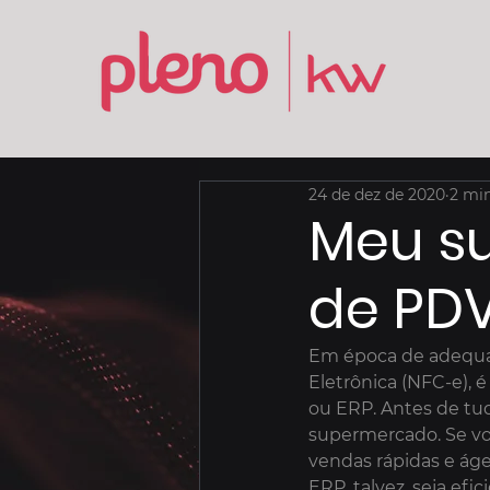
24 de dez de 2020
2 min
Meu s
de PDV
Em época de adequaç
Eletrônica (NFC-e), 
ou ERP. Antes de tu
supermercado. Se voc
vendas rápidas e ág
ERP, talvez, seja efi