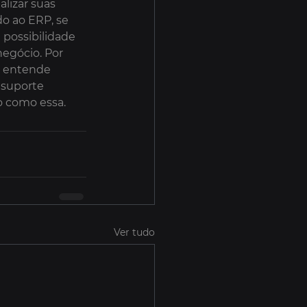
lizar suas 
o ao ERP, se 
 possibilidade 
negócio. Por 
m entende 
 suporte 
o como essa.
Ver tudo