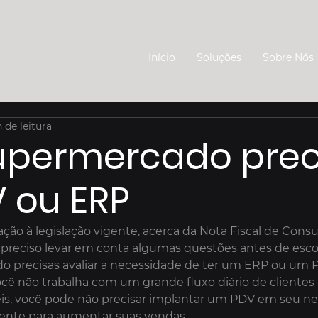
Início
Soluções
Sobre Nós
 de leitura
upermercado prec
 ou ERP
ão à legislação vigente, acerca da Nota Fiscal de Cons
é preciso levar em conta algumas questões antes de esco
do precisas avaliar a necessidade de ter um ERP ou um
ê não trabalha com um grande fluxo diário de clientes 
eis, você pode não precisar implantar um PDV em seu n
ciente para aumentar suas vendas.
