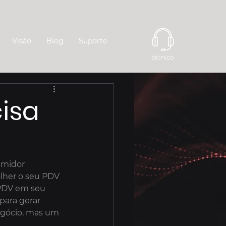
Visão
Blog
Suporte
técnico
isa
umidor 
lher o seu PDV 
 PDV em seu 
para gerar 
egócio, mas um 