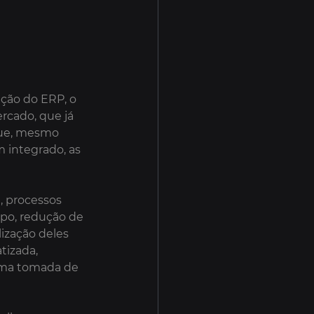
ção do ERP, o 
cado, que já 
que, mesmo 
 integrado, as 
 processos 
po, redução de 
ização deles 
tizada, 
uma tomada de 