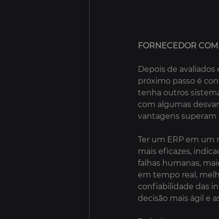
FORNECEDOR COM 
Depois de avaliados 
próximo passo é con
tenha outros sistem
com algumas desvant
vantagens superam o
Ter um ERP em um ne
mais eficazes, indi
falhas humanas, maio
em tempo real, melho
confiabilidade das i
decisão mais ágil e as